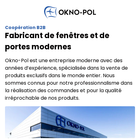
Coopération B2B
Fabricant de fenêtres et de
Nous utilisons des cookies pour personnaliser le contenu
et les annonces, offrir des fonctionnalités de réseaux
portes modernes
sociaux et analyser notre trafic. Nous partageons
également des informations sur votre utilisation de
notre site avec nos partenaires sociaux, publicitaires et
Okno-Pol est une entreprise moderne avec des
analytiques. Ces partenaires peuvent combiner ces
années d’expérience, spécialisée dans la vente de
informations avec d'autres données que vous leur avez
produits exclusifs dans le monde entier. Nous
fournies ou qu'ils ont collectées lors de votre utilisation
sommes connus pour notre professionnalisme dans
de leurs services.
la réalisation des commandes et pour la qualité
irréprochable de nos produits.
Indispensables
Les cookies indispensables sont cruciaux pour les
fonctions de base du site et le site ne fonctionnera pas
comme prévu sans eux. Ces cookies ne stockent
aucune donnée permettant d'identifier
personnellement un utilisateur.