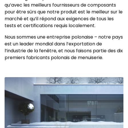
l'utilisateur individuel et, par conséquent, plus précieuses
qu’avec les meilleurs fournisseurs de composants
pour les éditeurs et les annonceurs tiers.
pour être sûrs que notre produit est le meilleur sur le
marché et qu’il répond aux exigences de tous les
Non classés
tests et certifications requis localement.
Les cookies non classés sont des cookies qui sont en
Nous sommes une entreprise polonaise – notre pays
processus de classification, en collaboration avec les
est un leader mondial dans l’exportation de
fournisseurs de cookies individuels.
l’industrie de la fenêtre, et nous faisons partie des dix
premiers fabricants polonais de menuiserie.
Rejeter
Enregistrer mes préférences
Accepter tout